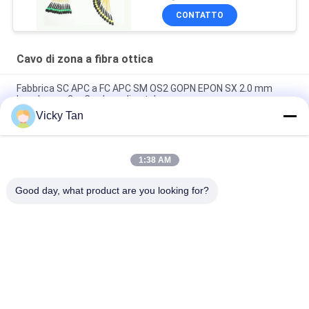
CONTATTO
Cavo di zona a fibra ottica
Fabbrica SC APC a FC APC SM OS2 GOPN EPON SX 2.0 mm
Lunghezza 2m Cordone di patch
Vicky Tan
Sc APC al saltatore semplice G652d/G657a del cavo dello Sc
APC Aqua Jacket Fiber Optic Patch
1:38 AM
Il centro del centro 24 del centro 12 del cavo di toppa della
fibra di singolo modo di FTTH FTTA FTTX 6
Good day, what product are you looking for?
Categorie popolari
Tutti
Cavo Di Zona A 
In Fibra Ottica
Fibra Ottica
Connettore Fibra 
Cavo In Fibra Ottica