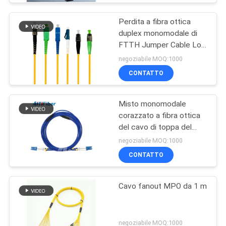
Perdita a fibra ottica
duplex monomodale di
FTTH Jumper Cable Low
Insertion
negoziabile MOQ:1000
CONTATTO
Misto monomodale
corazzato a fibra ottica
del cavo di toppa del
connettore di Upc APC
negoziabile MOQ:1000
CONTATTO
Cavo fanout MPO da 1 m
negoziabile MOQ:1000