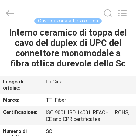
2026
TTI
Fiber
Communication
Tech.
Cavo di zona a fibra ottica
Co.,
Ltd..
Interno ceramico di toppa del
CASA
All
Rights
Reserved.
cavo del duplex di UPC del
PRODOTTI
connettore monomodale a
fibra ottica durevole dello Sc
CIRCA
NOI
Luogo di
La Cina
origine:
GIRO
Marca:
TTI Fiber
DELLA
Certificazione:
ISO 9001, ISO 14001, REACH， ROHS,
CE and CPR certificates
FABBRICA
Numero di
SC