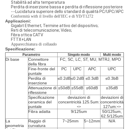
Stabilità ad alta temperatura
Perdita di inserzione bassa e perdita di riflessione posteriore
---Lucidatura superiore dello standard di qualità PC/UPC/APC
Conformità with il livello dell'IEC e di YD/T1272
Applicazioni:
Gigabit Ethernet; Termine attivo del dispositivo;
Reti di telecomunicazione; Video;
Fibra ottica CATV
FTTX+LAN
Apparecchiatura di collaudo
Specificazione:
Parametro
Singolo modo
Multi modo
Di base
Connettore
FC, SC, LC, ST, MU, MTRJ, MPO
della fibra
Fine-fronte del
PC
UPC
APC
UPC
puntale
Perdita di
≤0.2dB
≤0.2dB
≤0.3dB
≤0.3bB
inserzione
Attenuazione di
≥50dB
≥55dB
≥60dB
≥35dB
riflessione
Specificazione
deviazioni di
deviazioni di
ceramica del
concentricità 125.5um:
concentricità
puntale
127um:
<>
<>
Fibra adatta
9/125um
50/125um,
62.5/125um
La
Raggio di
7~25mm
5~12mm
N/A
geometria
curvatura