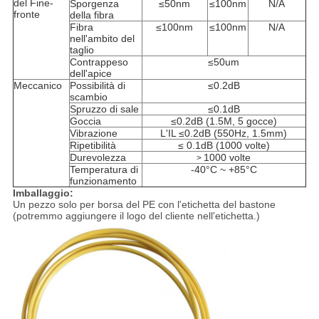
del Fine-
Sporgenza
≤50nm
≤100nm
N/A
fronte
della fibra
Fibra
≤100nm
≤100nm
N/A
nell'ambito del
taglio
Contrappeso
≤50um
dell'apice
Meccanico
Possibilità di
≤0.2dB
scambio
Spruzzo di sale
≤0.1dB
Goccia
≤0.2dB (1.5M, 5 gocce)
Vibrazione
L'IL ≤0.2dB (550Hz, 1.5mm)
Ripetibilità
≤ 0.1dB (1000 volte)
Durevolezza
1000 volte
>
Temperatura di
-40°C ~ +85°C
funzionamento
Imballaggio:
Un pezzo solo per borsa del PE con l'etichetta del bastone
(potremmo aggiungere il logo del cliente nell'etichetta.)