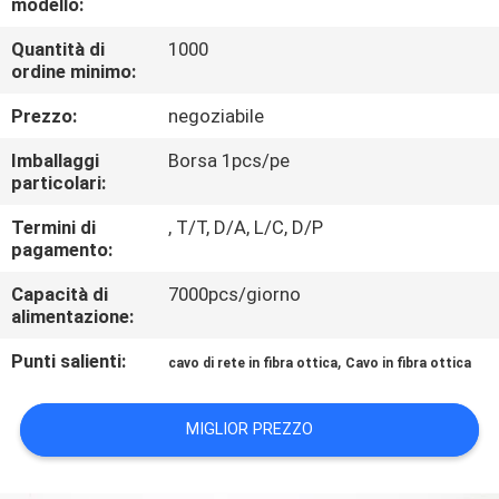
modello:
CONTROLLO
DI
Quantità di
1000
ordine minimo:
QUALITÀ
Prezzo:
negoziabile
CONTATTICI
Imballaggi
Borsa 1pcs/pe
particolari:
Termini di
, T/T, D/A, L/C, D/P
RICHIEDA
pagamento:
UNA
Capacità di
7000pcs/giorno
CITAZIONE
alimentazione:
Punti salienti:
,
cavo di rete in fibra ottica
Cavo in fibra ottica
MAPPA
DEL
MIGLIOR PREZZO
SITO