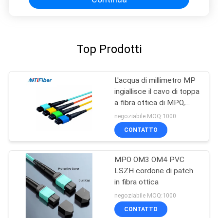
Top Prodotti
L'acqua di millimetro MP
ingiallisce il cavo di toppa
a fibra ottica di MPO,
saltatore verde blu della
negoziabile MOQ:1000
fibra di millimetro MP
CONTATTO
MPO OM3 OM4 PVC
LSZH cordone di patch
in fibra ottica
negoziabile MOQ:1000
CONTATTO