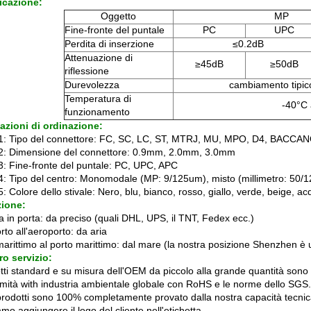
icazione:
Oggetto
MP
Fine-fronte del puntale
PC
UPC
Perdita di inserzione
≤0.2dB
Attenuazione di
≥45dB
≥50dB
riflessione
Durevolezza
cambiamento tipico
Temperatura di
-40°C
funzionamento
azioni di ordinazione:
1: Tipo del connettore: FC, SC, LC, ST, MTRJ, MU, MPO, D4, BACCA
2: Dimensione del connettore: 0.9mm, 2.0mm, 3.0mm
3: Fine-fronte del puntale: PC, UPC, APC
4: Tipo del centro: Monomodale (MP: 9/125um), misto (millimetro: 50
: Colore dello stivale: Nero, blu, bianco, rosso, giallo, verde, beige, a
zione:
a in porta: da preciso (quali DHL, UPS, il TNT, Fedex ecc.)
to all'aeroporto: da aria
marittimo al porto marittimo: dal mare (la nostra posizione Shenzhen è 
ro servizio:
otti standard e su misura dell'OEM da piccolo alla grande quantità sono
mità with industria ambientale globale con RoHS e le norme dello SGS.
i prodotti sono 100% completamente provato dalla nostra capacità tecnic
o aggiungere il logo del cliente nell'etichetta.