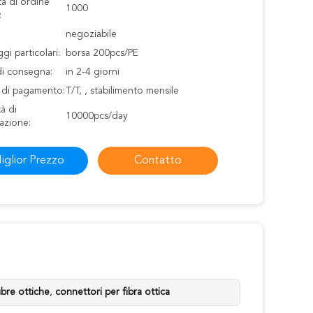
à di ordine
1000
:
negoziabile
gi particolari:
borsa 200pcs/PE
di consegna:
in 2-4 giorni
i di pagamento:
T/T, , stabilimento mensile
à di
10000pcs/day
azione:
iglior Prezzo
Contatto
ibre ottiche
,
connettori per fibra ottica