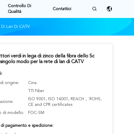
Controllo Di
Contattici
Qualità
e Di Lan Di CATV
tori verdi in lega di zinco della fibra dello Sc
singolo modo per la rete di lan di CATV
i:
i origine:
Cina
TTI Fiber
ISO 9001, ISO 14001, REACH， ROHS,
cazione:
CE and CPR certificates
 di modello:
FOC-SM
i di pagamento e spedizione: