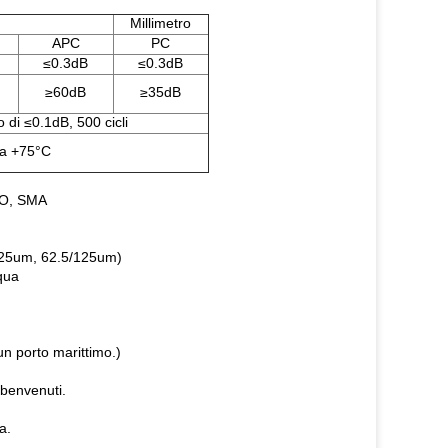
Millimetro
APC
PC
≤0.3dB
≤0.3dB
≥60dB
≥35dB
 di ≤0.1dB, 500 cicli
 a +75°C
NO, SMA
/125um, 62.5/125um)
cqua
un porto marittimo.)
 benvenuti.
a.