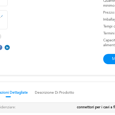
Quantit
minimo
Prezzo:
Imballag
Tempi 
Termin
Capacit
aliment
M
azioni Dettagliate
Descrizione Di Prodotto
idenziare:
connettori per i cavi a f