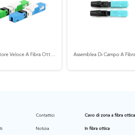
Connettore Veloce A Fibra Ottica Monomodale Di Ftth Del Connettore Rapido A Fibra Ottica Di Sc/Upc Sc/Apc MP
Contattici
Cavo di zona a fibra ottica
ti
Notizia
In fibra ottica