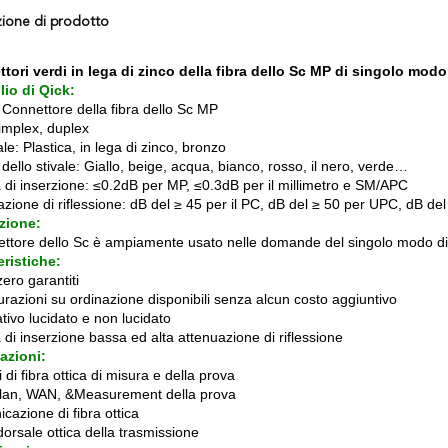
zione di prodotto
tori verdi in lega di zinco della fibra dello Sc MP di singolo modo 
lio di Qick:
Connettore della fibra dello Sc MP
simplex, duplex
le: Plastica, in lega di zinco, bronzo
dello stivale: Giallo, beige, acqua, bianco, rosso, il nero, verde…
a di inserzione: ≤0.2dB per MP, ≤0.3dB per il millimetro e SM/APC
zione di riflessione: dB del ≥ 45 per il PC, dB del ≥ 50 per UPC, dB del
zione:
nettore dello Sc è ampiamente usato nelle domande del singolo modo di
eristiche:
 zero garantiti
urazioni su ordinazione disponibili senza alcun costo aggiuntivo
tivo lucidato e non lucidato
 di inserzione bassa ed alta attenuazione di riflessione
azioni:
 di fibra ottica di misura e della prova
lan, WAN, &Measurement della prova
cazione di fibra ottica
orsale ottica della trasmissione