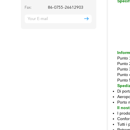
Specif
Fax:
86-0755-26612903
Inform
Punto 
Punto 
Punto 
Punto 
Punto 5
Spedi
Di port
Aeropor
Porto 
Il nost
I prod
Confor
Tutti 
Potremm