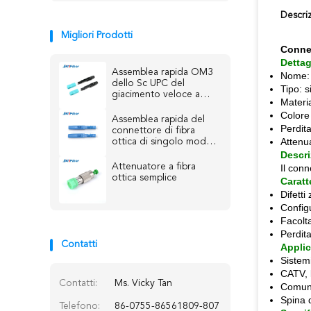
Descri
Migliori Prodotti
Connet
Dettag
Assemblea rapida OM3
Nome: 
dello Sc UPC del
Tipo: 
giacimento veloce a
Materia
fibra ottica del
Colore 
connettore FTTH
Assemblea rapida del
Perdit
connettore di fibra
Attenua
ottica di singolo modo
del campo veloce di
Descri
Ftth
Attenuatore a fibra
Il con
ottica semplice
Caratt
Difetti
Config
Facolta
Perdita
Contatti
Applic
Sistemi
CATV, 
Contatti:
Ms. Vicky Tan
Comuni
Spina d
Telefono:
86-0755-86561809-807