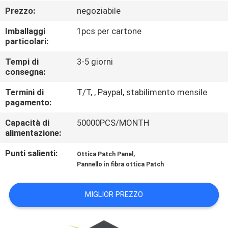
CONTROLLO
Prezzo:
negoziabile
DI
Imballaggi
1pcs per cartone
QUALITÀ
particolari:
Tempi di
3-5 giorni
CONTATTICI
consegna:
Termini di
T/T, , Paypal, stabilimento mensile
pagamento:
RICHIEDA
UNA
Capacità di
50000PCS/MONTH
alimentazione:
CITAZIONE
Punti salienti:
,
Ottica Patch Panel
Pannello in fibra ottica Patch
MAPPA
DEL
MIGLIOR PREZZO
SITO