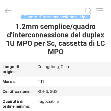
2026
TTI
Fiber
Communication
Tech.
Quadro d'interconnessione di Mpo
Co.,
Ltd..
1.2mm semplice/quadro
CASA
All
Rights
Reserved.
d'interconnessione del duplex
PRODOTTI
1U MPO per Sc, cassetta di LC
MPO
CIRCA
NOI
Luogo di
Guangdong, Cina
origine:
GIRO
Marca:
TTI
DELLA
Certificazione:
ROHS, SGS
FABBRICA
Quantità di
negoziabile
ordine minimo: