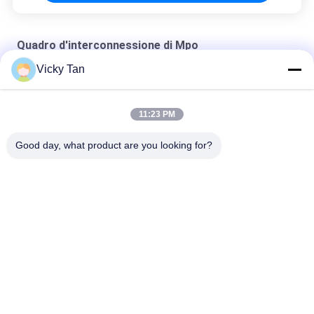
Quadro d'interconnessione di Mpo
Vicky Tan
Quadro d'interconnessione di MPO Casstte MPO
Quadro d'interconnessione montato scaffale di MPO
11:23 PM
Quadro d'interconnessione di LC MPO
Good day, what product are you looking for?
Categorie popolari
Tutti
Cavo Di Zona A 
In Fibra Ottica
Fibra Ottica
Connettore Fibra 
Cavo In Fibra Ottica
Ottica
Adattatore Fibra 
Fibra Ottica 
Ottica
Attenuatore