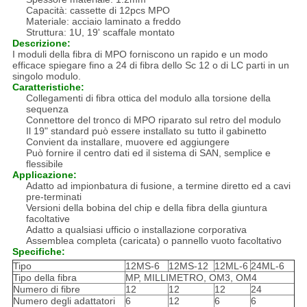
Capacità: cassette di 12pcs MPO
Materiale: acciaio laminato a freddo
Struttura: 1U, 19' scaffale montato
Descrizione:
I moduli della fibra di MPO forniscono un rapido e un modo
efficace spiegare fino a 24 di fibra dello Sc 12 o di LC parti in un
singolo modulo.
Caratteristiche:
Collegamenti di fibra ottica del modulo alla torsione della
sequenza
Connettore del tronco di MPO riparato sul retro del modulo
Il 19" standard può essere installato su tutto il gabinetto
Convient da installare, muovere ed aggiungere
Può fornire il centro dati ed il sistema di SAN, semplice e
flessibile
Applicazione:
Adatto ad impionbatura di fusione, a termine diretto ed a cavi
pre-terminati
Versioni della bobina del chip e della fibra della giuntura
facoltative
Adatto a qualsiasi ufficio o installazione corporativa
Assemblea completa (caricata) o pannello vuoto facoltativo
Specifiche:
Tipo
12MS-6
12MS-12
12ML-6
24ML-6
Tipo della fibra
MP, MILLIMETRO, OM3, OM4
Numero di fibre
12
12
12
24
Numero degli adattatori
6
12
6
6