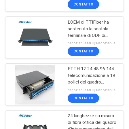
fibra ottica il centro di 1U
CONTATTO
12 - 24
L'OEM di TTIFiber ha
sostenuto la scatola
terminale di ODF di
distribuzione a fibra
negoziabile MOQ:Negoziabile
ottica del quadro
CONTATTO
d'interconnessione
FTTH 12 24 48 96 144
telecomunicazione a 19
pollici del quadro
d'interconnessione a
negoziabile MOQ:Negoziabile
fibra ottica del porto
CONTATTO
montato scaffale
24 lunghezze su misura
di fibra ottica del quadro