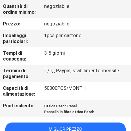
CONTROLLO
Quantità di
negoziabile
ordine minimo:
DI
QUALITÀ
Prezzo:
negoziabile
Imballaggi
1pcs per cartone
CONTATTICI
particolari:
Tempi di
3-5 giorni
consegna:
RICHIEDA
UNA
Termini di
T/T, , Paypal, stabilimento mensile
pagamento:
CITAZIONE
Capacità di
50000PCS/MONTH
alimentazione:
MAPPA
Punti salienti:
,
Ottica Patch Panel
DEL
Pannello in fibra ottica Patch
SITO
MIGLIOR PREZZO