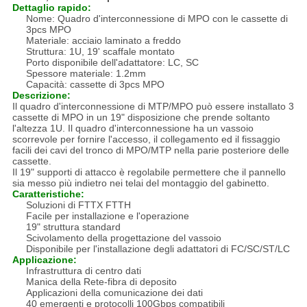
Dettaglio rapido:
Nome: Quadro d'interconnessione di MPO con le cassette di
3pcs MPO
Materiale: acciaio laminato a freddo
Struttura: 1U, 19' scaffale montato
Porto disponibile dell'adattatore: LC, SC
Spessore materiale: 1.2mm
Capacità: cassette di 3pcs MPO
Descrizione:
Il quadro d'interconnessione di MTP/MPO può essere installato 3
cassette di MPO in un 19" disposizione che prende soltanto
l'altezza 1U. Il quadro d'interconnessione ha un vassoio
scorrevole per fornire l'accesso, il collegamento ed il fissaggio
facili dei cavi del tronco di MPO/MTP nella parie posteriore delle
cassette.
Il 19" supporti di attacco è regolabile permettere che il pannello
sia messo più indietro nei telai del montaggio del gabinetto.
Caratteristiche:
Soluzioni di FTTX FTTH
Facile per installazione e l'operazione
19" struttura standard
Scivolamento della progettazione del vassoio
Disponibile per l'installazione degli adattatori di FC/SC/ST/LC
Applicazione:
Infrastruttura di centro dati
Manica della Rete-fibra di deposito
Applicazioni della comunicazione dei dati
40 emergenti e protocolli 100Gbps compatibili