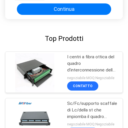
Continua
Top Prodotti
I centri a fibra ottica del
quadro
d'interconnessione della
scatola di termine del
negoziabile MOQ:Negoziabile
supporto di scaffale di
CONTATTO
Sc/Fc/St/Lc 12-24
Sc/Fc/supporto scaffale
di Lc/della st che
impiomba il quadro
d'interconnessione a
negoziabile MOQ:Negoziabile