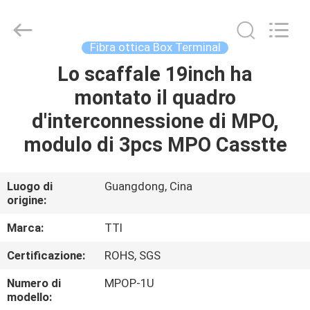
2026
TTI
Fiber
Communication
Tech.
Fibra ottica Box Terminal
Co.,
Ltd..
Lo scaffale 19inch ha
CASA
All
Rights
Reserved.
montato il quadro
PRODOTTI
d'interconnessione di MPO,
modulo di 3pcs MPO Casstte
CIRCA
NOI
Luogo di
Guangdong, Cina
origine:
GIRO
Marca:
TTI
DELLA
Certificazione:
ROHS, SGS
FABBRICA
Numero di
MPOP-1U
modello: