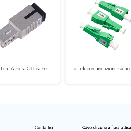
Attenuatore A Fibra Ottica Femminile & Maschio Dello Sc, Alto Attenuatore Della Fibra Mista Di Direzionalità
Contattici
Cavo di zona a fibra ottica