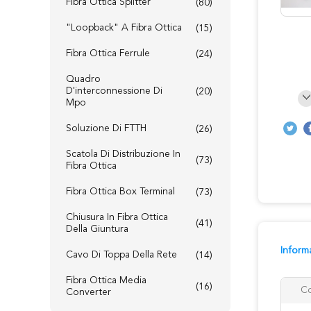
Fibra Ottica Splitter
(80)
"loopback" A Fibra Ottica
(15)
Fibra Ottica Ferrule
(24)
Quadro
D'interconnessione Di
(20)
Mpo
Soluzione Di FTTH
(26)
Scatola Di Distribuzione In
(73)
Fibra Ottica
Fibra Ottica Box Terminal
(73)
Chiusura In Fibra Ottica
(41)
Della Giuntura
Inform
Cavo Di Toppa Della Rete
(14)
Fibra Ottica Media
(16)
Co
Converter