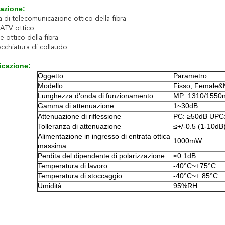
azione:
 di telecomunicazione ottico della fibra
CATV ottico
 ottico della fibra
cchiatura di collaudo
icazione:
Oggetto
Parametro
Modello
Fisso, Female&Ma
Lunghezza d'onda di funzionamento
MP: 1310/1550
Gamma di attenuazione
1~30dB
Attenuazione di riflessione
PC: ≥50dB UPC
Tolleranza di attenuazione
≤+/-0.5 (1-10dB
Alimentazione in ingresso di entrata ottica
1000mW
massima
Perdita del dipendente di polarizzazione
≤0.1dB
Temperatura di lavoro
-40°C~+75°C
Temperatura di stoccaggio
-40°C~+ 85°C
Umidità
95%RH