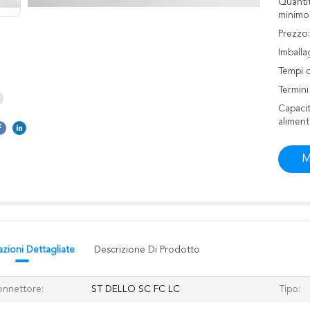
Quantit
minimo
Prezzo:
Imballag
Tempi 
Termin
Capacit
aliment
M
azioni Dettagliate
Descrizione Di Prodotto
nnettore:
ST DELLO SC FC LC
Tipo: