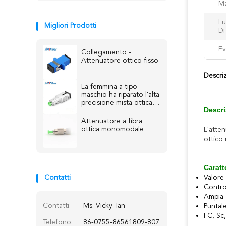
Ma
Lu
Migliori Prodotti
Di
Ev
Collegamento -
Attenuatore ottico fisso
Descri
La femmina a tipo
maschio ha riparato l'alta
precisione mista ottica
Descri
dello Sc/LC
dell'attenuatore
Attenuatore a fibra
ottica monomodale
L'atten
ottico 
Caratt
Contatti
Valore 
Contro
Ampia 
Contatti:
Ms. Vicky Tan
Puntal
FC, Sc,
Telefono:
86-0755-86561809-807