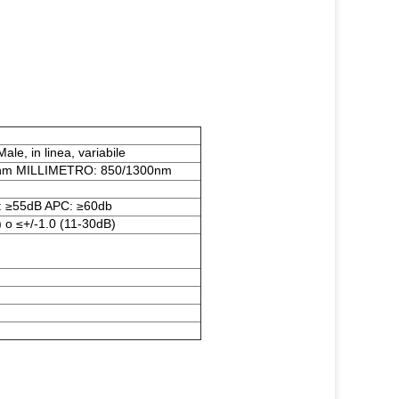
le, in linea, variabile
nm MILLIMETRO: 850/1300nm
: ≥55dB APC: ≥60db
) o ≤+/-1.0 (11-30dB)