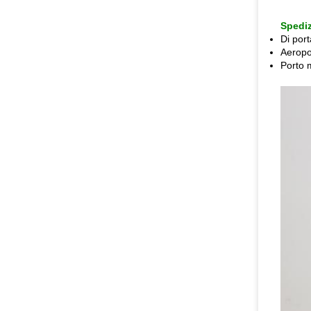
Spedi
Di port
Aeropor
Porto 