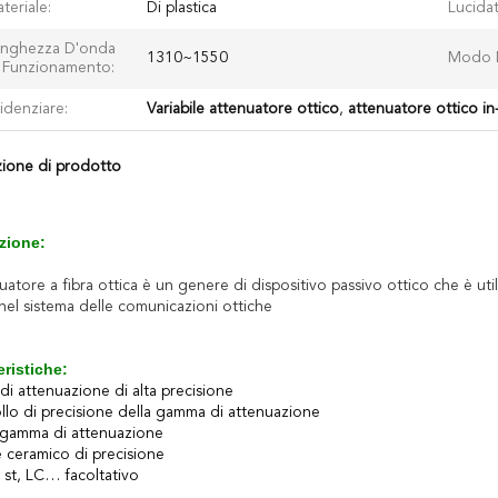
teriale:
Di plastica
Lucidat
nghezza D'onda
1310~1550
Modo D
 Funzionamento:
idenziare:
Variabile attenuatore ottico
,
attenuatore ottico in
zione di prodotto
zione:
uatore a fibra ottica è un genere di dispositivo passivo ottico che è ut
nel sistema delle comunicazioni ottiche
eristiche:
di attenuazione di alta precisione
llo di precisione della gamma di attenuazione
gamma di attenuazione
e ceramico di precisione
 st, LC… facoltativo