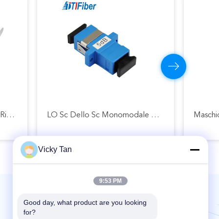
Le Telecomunicazioni Hanno Riparato L'attenuatore A Fibra Ottica Ottico Del Singolo Modo Dell'attenuatore FC UPC
LO Sc Dello Sc Monomodale Di Simplex Del Buon Attenuatore A Fibra Ottica Della Stabilità Ha Riparato 1db/5dB
Vicky Tan
9:53 PM
Good day, what product are you looking 
Scrivici | Servizio 24 ore su 24
for?