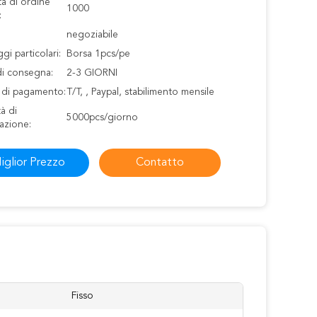
à di ordine
1000
:
negoziabile
gi particolari:
Borsa 1pcs/pe
di consegna:
2-3 GIORNI
i di pagamento:
T/T, , Paypal, stabilimento mensile
à di
5000pcs/giorno
azione:
iglior Prezzo
Contatto
Fisso