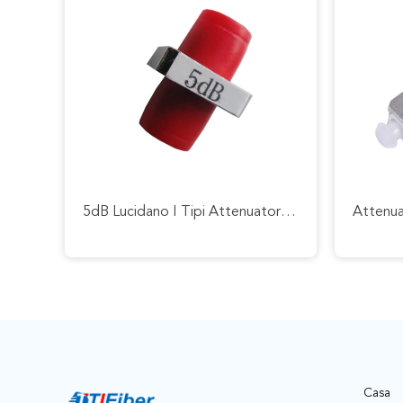
5dB Lucidano I Tipi Attenuatore Fisso Facoltativo Della Fibra Di FC Per Le Reti Locali
Casa