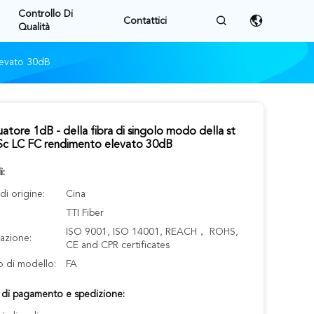
Controllo Di
Contattici
Qualità
levato 30dB
atore 1dB - della fibra di singolo modo della st
 Sc LC FC rendimento elevato 30dB
i:
i origine:
Cina
TTI Fiber
ISO 9001, ISO 14001, REACH， ROHS,
cazione:
CE and CPR certificates
 di modello:
FA
i di pagamento e spedizione: