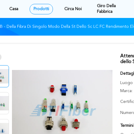
Giro Della
Casa
Prodotti
Circa Noi
Fabbrica
B - Della Fibra Di Singolo Modo Della St Dello Sc LC FC Rendimento E
Attenu
dello
Dettagl
Luogo d
Marca:
Certifi
Numero
Termin