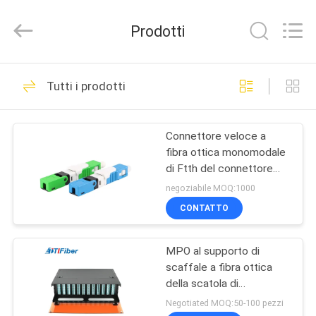
2026
TTI
Fiber
Prodotti
Communication
Tech.
Co.,
Ltd..
CASA
All
288
Rights
Tutti i prodotti
Reserved.
Cavo di zona a fibra
PRODOTTI
ottica
Connettore veloce a
fibra ottica monomodale
CIRCA
di Ftth del connettore
NOI
rapido a fibra ottica di
negoziabile MOQ:1000
Sc/Upc Sc/Apc MP
CONTATTO
101
GIRO
MPO al supporto di
DELLA
In fibra ottica
scaffale a fibra ottica
FABBRICA
della scatola di
distribuzione del centro
Negotiated MOQ:50-100 pezzi