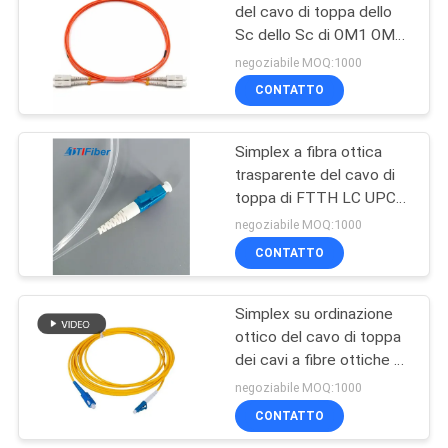
del cavo di toppa dello
Sc dello Sc di OM1 OM2
85
0.9mm 2.0mm 3.0mm
negoziabile MOQ:1000
CONTATTO
Fibra ottica Splitter
Simplex a fibra ottica
trasparente del cavo di
toppa di FTTH LC UPC
invisibile
negoziabile MOQ:1000
CONTATTO
20
"loopback" a fibra
Simplex su ordinazione
ottico del cavo di toppa
ottica
dei cavi a fibre ottiche di
singolo modo dello Sc
negoziabile MOQ:1000
CONTATTO