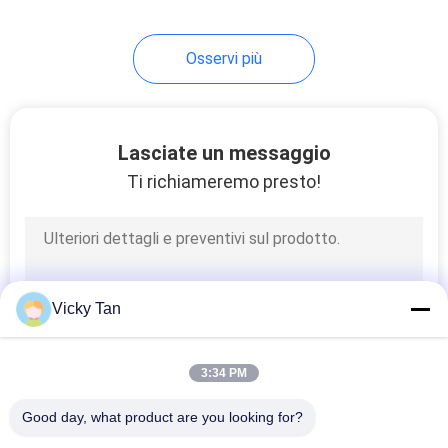
27
Osservi più
Fibra ottica Ferrule
Lasciate un messaggio
Ti richiameremo presto!
20
Quadro
Vicky Tan
d'interconnessione
di Mpo
3:34 PM
Good day, what product are you looking for?