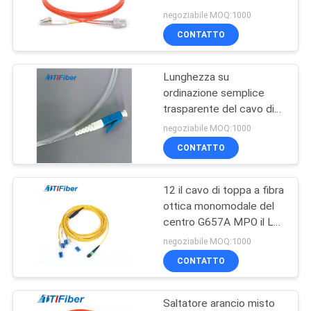
PRIVACY
negoziabile MOQ:1000
CONTATTO
POLICY
88
Adattatore fibra
Lunghezza su
ordinazione semplice
ottica
trasparente del cavo di
toppa della fibra del
negoziabile MOQ:1000
connettore MP di LC
CONTATTO
12 il cavo di toppa a fibra
39
ottica monomodale del
Fibra ottica
centro G657A MPO il LC
OFNR smazza fuori
negoziabile MOQ:1000
Attenuatore
CONTATTO
Saltatore arancio misto