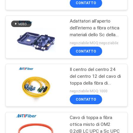
di LC 144 3U ODF
CONTROLLO
CONTATTO
DI
Adattatori all'aperto
QUALITÀ
240
dell'interno a fibra ottica
materiali dello Sc della
Cavo in fibra ottica
CONTATTICI
scatola di distribuzione
negoziabile MOQ:negoziabile
dell'ABS FTTH adatti
CONTATTO
RICHIEDA
Il centro del centro 24
UNA
del centro 12 del cavo di
CITAZIONE
toppa della fibra di
53
singolo modo di FTTH
negoziabile MOQ:1000
FTTA FTTX 6
Connettore fibra
MAPPA
CONTATTO
DEL
ottica
Cavo di toppa a fibra
SITO
ottica misto di OM2
0.2dB LC UPC a Sc UPC